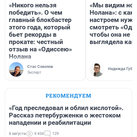
«Никого нельзя
«Мы видим нов
победить». О чем
Нолана»: с как
главный блокбастер
настроем нужн
этого года, который
смотреть «Оди
бьет рекорды в
чтобы она не
прокате: честный
выглядела как
отзыв на «Одиссею»
Нолана
Стас Соколов
Надежда Губар
Эксперт
РЕКОМЕНДУЕМ
«Год преследовал и облил кислотой».
Рассказ петербурженки о жестоком
нападении и реабилитации
8 августа
9 434
129