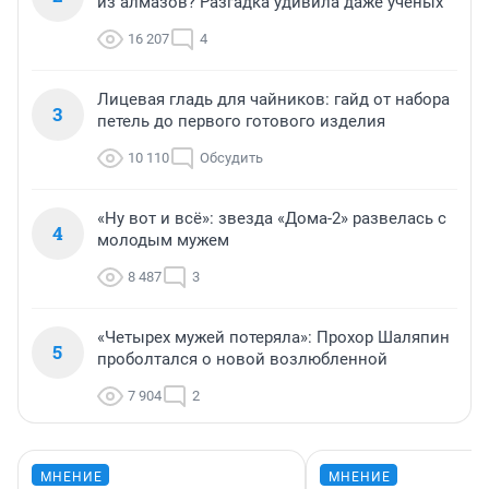
из алмазов? Разгадка удивила даже ученых
16 207
4
Лицевая гладь для чайников: гайд от набора
3
петель до первого готового изделия
10 110
Обсудить
«Ну вот и всё»: звезда «Дома-2» развелась с
4
молодым мужем
8 487
3
«Четырех мужей потеряла»: Прохор Шаляпин
5
проболтался о новой возлюбленной
7 904
2
МНЕНИЕ
МНЕНИЕ