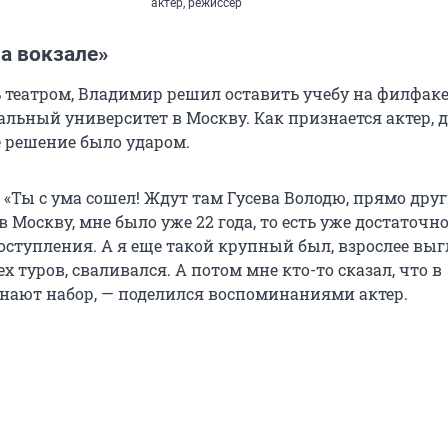
актер, режиссер
а вокзале»
театром, Владимир решил оставить учебу на филфаке
альный университет в Москву. Как признается актер, 
е решение было ударом.
 «Ты с ума сошел! Ждут там Гусева Володю, прямо дру
 в Москву, мне было уже 22 года, то есть уже достаточн
оступления. А я еще такой крупный был, взрослее выг
ех туров, сваливался. А потом мне кто-то сказал, что в
нают набор, — поделился воспоминаниями актер.