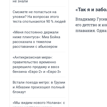
не знали
«Так я и заб
Сможете не попасться на
уловки? На вопросах этого
Владимир Гусев
теста спотыкаются 90 % людей
его детство и 
плавания. Однак
«Меня постоянно держали
ниже плинтуса»: Миа Бойка
рассказала о тяжелом
расставании с абьюзером
«Антикризисная мера»:
правительство временно
разрешило продажу и ввоз
бензина «Евро-2» и «Евро-3»
Встали поезда метро: в Грузии
и Абхазии произошел полный
блэкаут
«Мы видим нового Нолана»: с