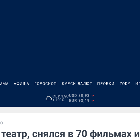
АММА
АФИША
ГОРОСКОП
КУРСЫ ВАЛЮТ
ПРОБКИ
ZODY
И
USD 80,93
СЕЙЧАС
+19°C
EUR 93,19
ЬЮ
театр, снялся в 70 фильмах и