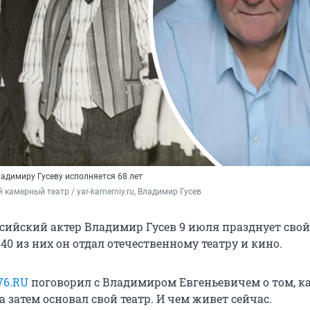
адимиру Гусеву исполняется 68 лет
 камерный театр / yar-kamerniy.ru, Владимир Гусев
ссийский актер Владимир Гусев 9 июля празднует свой
40 из них он отдал отечественному театру и кино.
76.RU
поговорил с Владимиром Евгеньевичем о том, ка
 а затем основал свой театр. И чем живет сейчас.