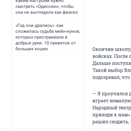
каким настроем нужно
смотреть «Одиссею», чтобы
она не выглядела как фиаско
«Год они дрались»: как
сложилась судьба мейн-кунов,
которых пристраивали в
добрые руки. 10 приветов от
Окончив школу,
больших кошек
войсках. После
Дальше поступи
Такой выбор Вла
подозревал, что
— Я проучился д
играет немалую
Народный театр.
приходи к нам».
решил сходить, 