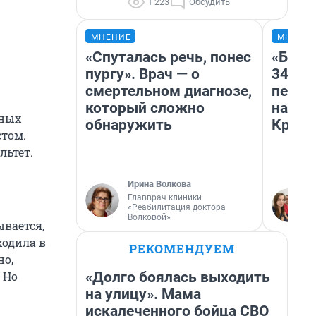
1 223
Обсудить
МНЕНИЕ
МНЕНИ
«Спуталась речь, понес
«Был 
пургу». Врач — о
349 р
смертельном диагнозе,
педаг
который сложно
на бил
тных
обнаружить
Крым 
стом.
льтет.
Ирина Волкова
Главврач клиники
«Реабилитация доктора
Волковой»
ывается,
ходила в
РЕКОМЕНДУЕМ
но,
«Долго боялась выходить
. Но
на улицу». Мама
искалеченного бойца СВО