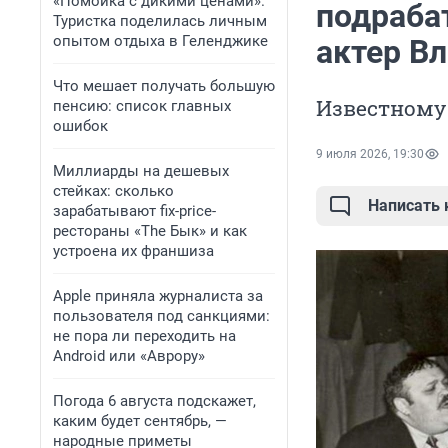
«Помойка с дикими ценами».
подрабат
Туристка поделилась личным
опытом отдыха в Геленджике
актер В
Что мешает получать большую
Известному 
пенсию: список главных
ошибок
9 июля 2026, 19:30
Миллиарды на дешевых
стейках: сколько
Написать
зарабатывают fix-price-
рестораны «The Бык» и как
устроена их франшиза
Apple приняла журналиста за
пользователя под санкциями:
не пора ли переходить на
Android или «Аврору»
Погода 6 августа подскажет,
каким будет сентябрь, —
народные приметы