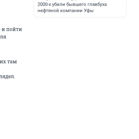
2000-х убили бывшего главбуха
нефтяной компании Уфы
 и пойти
для
гих там
о
лядел.