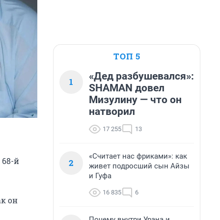
ТОП 5
«Дед разбушевался»:
1
SHAMAN довел
Мизулину — что он
натворил
17 255
13
«Считает нас фриками»: как
 68-й
2
живет подросший сын Айзы
и Гуфа
16 835
6
к он
Почему внутри Урана и