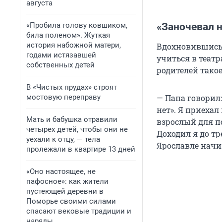
августа
«Пробила голову ковшиком,
«Заночевал н
била поленом». Жуткая
история набожной матери,
Вдохновившись 
годами истязавшей
учиться в театр
собственных детей
родителей тако
В «Чистых прудах» строят
мостовую переправу
— Папа говорил:
нет». Я приехал
Мать и бабушка отравили
взрослый для п
четырех детей, чтобы они не
Доходил я до тр
уехали к отцу, — тела
Ярославле начи
пролежали в квартире 13 дней
«Оно настоящее, не
пафосное»: как жители
пустеющей деревни в
Поморье своими силами
спасают вековые традиции и
наряды