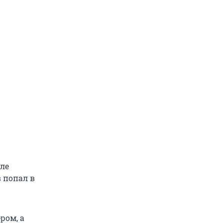
ле
 попал в
ром, а