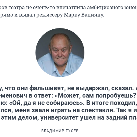
ров театра не очень-то впечатлила амбициозного юнош
прямо и выдал режиссеру Марку Бацияну.
, что они фальшивят, не выдержал, сказал. 
менович в ответ: «Может, сам попробуешь?
ю: «Ой, да я не собираюсь». В итоге походил,
лся, меня звали играть на спектакли. Так я и
 этим делом, университет ушел на задний пл
ВЛАДИМИР ГУСЕВ