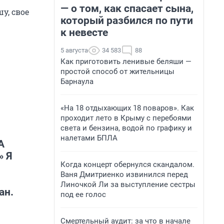
— о том, как спасает сына,
у, свое
который разбился по пути
к невесте
5 августа
34 583
88
Как приготовить ленивые беляши —
простой способ от жительницы
Барнаула
«На 18 отдыхающих 18 поваров». Как
проходит лето в Крыму с перебоями
света и бензина, водой по графику и
налетами БПЛА
А
» Я
Когда концерт обернулся скандалом.
Ваня Дмитриенко извинился перед
Линочкой Ли за выступление сестры
ан.
под ее голос
Смертельный аудит: за что в начале