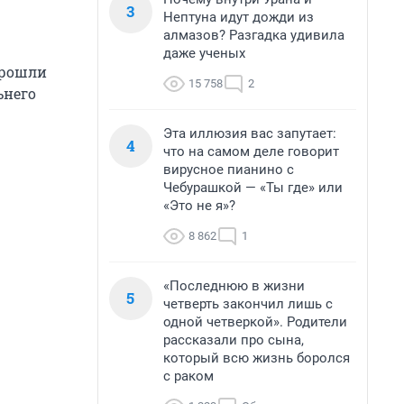
3
Нептуна идут дожди из
алмазов? Разгадка удивила
даже ученых
прошли
15 758
2
ьнего
Эта иллюзия вас запутает:
4
что на самом деле говорит
вирусное пианино с
Чебурашкой — «Ты где» или
«Это не я»?
8 862
1
«Последнюю в жизни
5
четверть закончил лишь с
одной четверкой». Родители
рассказали про сына,
который всю жизнь боролся
с раком