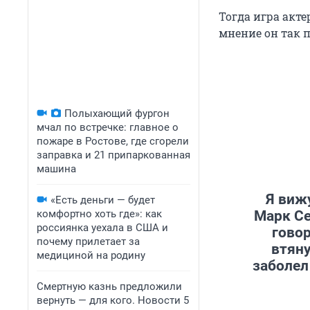
Тогда игра акте
мнение он так 
Полыхающий фургон
мчал по встречке: главное о
пожаре в Ростове, где сгорели
заправка и 21 припаркованная
машина
Я вижу
«Есть деньги — будет
комфортно хоть где»: как
Марк Се
россиянка уехала в США и
говор
почему прилетает за
втяну
медициной на родину
заболел
Смертную казнь предложили
вернуть — для кого. Новости 5