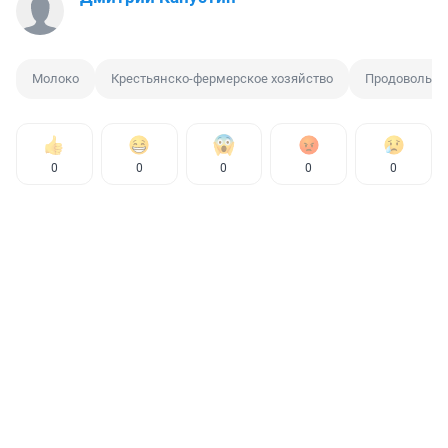
Молоко
Крестьянско-фермерское хозяйство
Продовольст
0
0
0
0
0