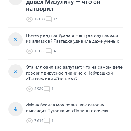
довел Мизулину — что он
натворил
18 077
14
Почему внутри Урана и Нептуна идут дожди
2
из алмазов? Разгадка удивила даже ученых
16 066
4
Эта иллюзия вас запутает: что на самом деле
3
говорит вирусное пианино с Чебурашкой —
«Ты где» или «Это не я»?
8 939
1
«Меня бесила моя роль»: как сегодня
4
выглядит Пуговка из «Папиных дочек»
7 616
1