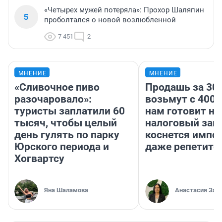
«Четырех мужей потеряла»: Прохор Шаляпин
5
проболтался о новой возлюбленной
7 451
2
МНЕНИЕ
МНЕНИЕ
«Сливочное пиво
Продашь за 300
разочаровало»:
возьмут с 4000
туристы заплатили 60
нам готовит н
тысяч, чтобы целый
налоговый зако
день гулять по парку
коснется импор
Юрского периода и
даже репетито
Хогвартсу
Яна Шаламова
Анастасия Зав