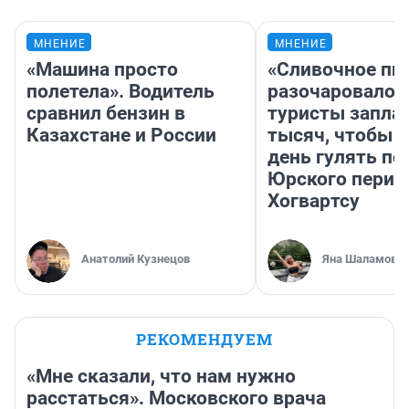
МНЕНИЕ
МНЕНИЕ
«Машина просто
«Сливочное пи
полетела». Водитель
разочаровало»
сравнил бензин в
туристы запла
Казахстане и России
тысяч, чтобы 
день гулять по
Юрского перио
Хогвартсу
Анатолий Кузнецов
Яна Шаламова
РЕКОМЕНДУЕМ
«Мне сказали, что нам нужно
расстаться». Московского врача