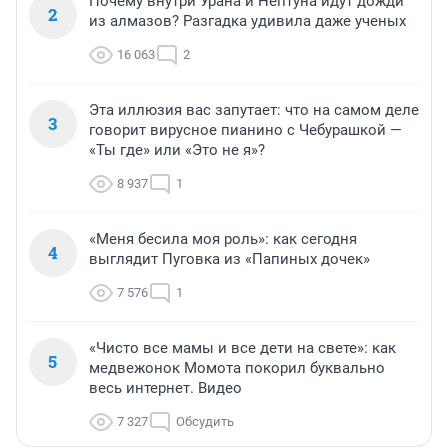
Почему внутри Урана и Нептуна идут дожди
2
из алмазов? Разгадка удивила даже ученых
16 063
2
Эта иллюзия вас запутает: что на самом деле
3
говорит вирусное пианино с Чебурашкой —
«Ты где» или «Это не я»?
8 937
1
«Меня бесила моя роль»: как сегодня
4
выглядит Пуговка из «Папиных дочек»
7 576
1
«Чисто все мамы и все дети на свете»: как
5
медвежонок Момота покорил буквально
весь интернет. Видео
7 327
Обсудить