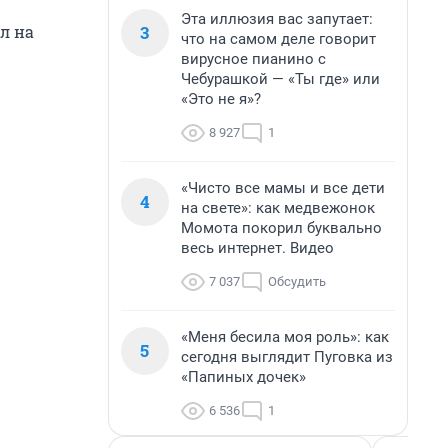
Эта иллюзия вас запутает:
3
л на
что на самом деле говорит
вирусное пианино с
Чебурашкой — «Ты где» или
«Это не я»?
8 927
1
«Чисто все мамы и все дети
4
на свете»: как медвежонок
Момота покорил буквально
весь интернет. Видео
7 037
Обсудить
«Меня бесила моя роль»: как
5
сегодня выглядит Пуговка из
«Папиных дочек»
6 536
1