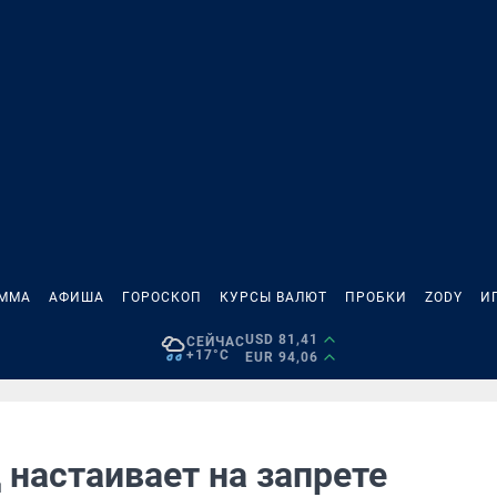
АММА
АФИША
ГОРОСКОП
КУРСЫ ВАЛЮТ
ПРОБКИ
ZODY
И
USD 81,41
СЕЙЧАС
+17°C
EUR 94,06
 настаивает на запрете