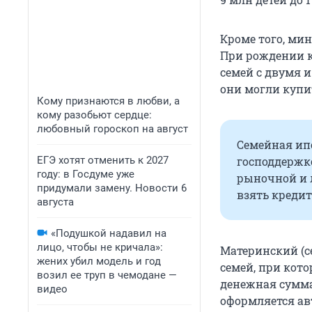
Кроме того, ми
При рождении к
семей с двумя 
они могли купи
Кому признаются в любви, а
кому разобьют сердце:
любовный гороскоп на август
Семейная ип
ЕГЭ хотят отменить к 2027
господдержк
году: в Госдуме уже
рыночной и л
придумали замену. Новости 6
взять кредит
августа
«Подушкой надавил на
лицо, чтобы не кричала»:
Материнский (с
жених убил модель и год
семей, при кот
возил ее труп в чемодане —
денежная сумма
видео
оформляется ав