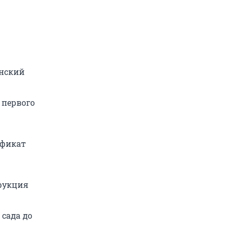
инский
а первого
ификат
рукция
 сада до