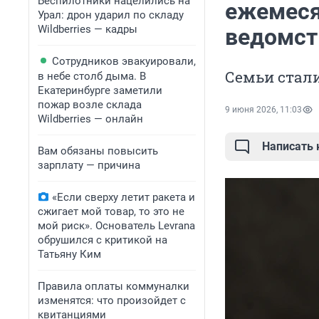
Беспилотники нацелились на
ежемеся
Урал: дрон ударил по складу
Wildberries — кадры
ведомст
Сотрудников эвакуировали,
Семьи стал
в небе столб дыма. В
Екатеринбурге заметили
пожар возле склада
9 июня 2026, 11:03
Wildberries — онлайн
Написать
Вам обязаны повысить
зарплату — причина
«Если сверху летит ракета и
сжигает мой товар, то это не
мой риск». Основатель Levrana
обрушился с критикой на
Татьяну Ким
Правила оплаты коммуналки
изменятся: что произойдет с
квитанциями