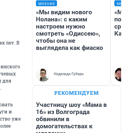
МНЕНИЕ
МНЕНИ
«Мы видим нового
«Маши
Нолана»: с каким
полет
настроем нужно
сравн
смотреть «Одиссею»,
Казах
чтобы она не
х лет. В
выглядела как фиаско
ринского
ючевых
Надежда Губарь
й для
.
РЕКОМЕНДУЕМ
Участницу шоу «Мама в
овать
16» из Волгограда
уги и
обвинили в
ство уже
домогательствах к
олее