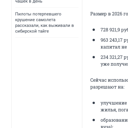
чашек в день
Размер в 2026 г
Пилоты потерпевшего
крушение самолета
рассказали, как выживали в
728 921,9 р
сибирской тайге
963 243,17 
капитал не
234 321,27 
уже получе
Сейчас использ
разрешают на:
улучшение 
жилья, пог
образовани
вуза);