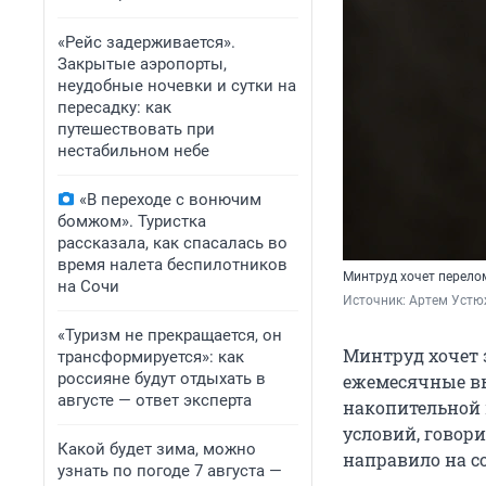
«Рейс задерживается».
Закрытые аэропорты,
неудобные ночевки и сутки на
пересадку: как
путешествовать при
нестабильном небе
«В переходе с вонючим
бомжом». Туристка
рассказала, как спасалась во
время налета беспилотников
Минтруд хочет перело
на Сочи
Источник: 
Артем Устю
«Туризм не прекращается, он
Минтруд хочет 
трансформируется»: как
россияне будут отдыхать в
ежемесячные вы
августе — ответ эксперта
накопительной
условий, говори
Какой будет зима, можно
направило на с
узнать по погоде 7 августа —