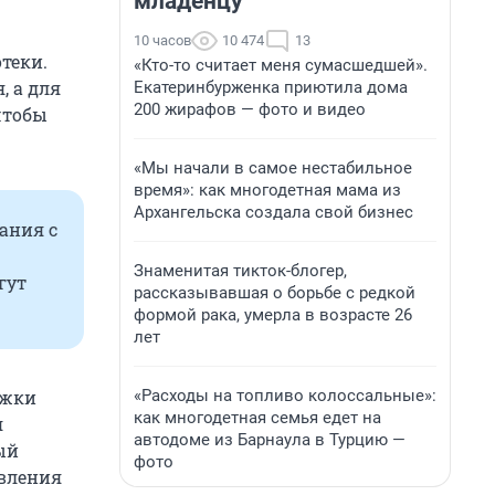
младенцу
10 часов
10 474
13
теки.
«Кто-то считает меня сумасшедшей».
, а для
Екатеринбурженка приютила дома
200 жирафов — фото и видео
чтобы
«Мы начали в самое нестабильное
время»: как многодетная мама из
Архангельска создала свой бизнес
ания с
Знаменитая тикток-блогер,
гут
рассказывавшая о борьбе с редкой
формой рака, умерла в возрасте 26
лет
«Расходы на топливо колоссальные»:
ржки
как многодетная семья едет на
я
автодоме из Барнаула в Турцию —
ый
фото
вления