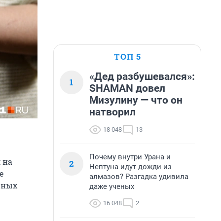
ТОП 5
«Дед разбушевался»:
1
SHAMAN довел
Мизулину — что он
натворил
18 048
13
Почему внутри Урана и
 на
2
Нептуна идут дожди из
е
алмазов? Разгадка удивила
щных
даже ученых
16 048
2