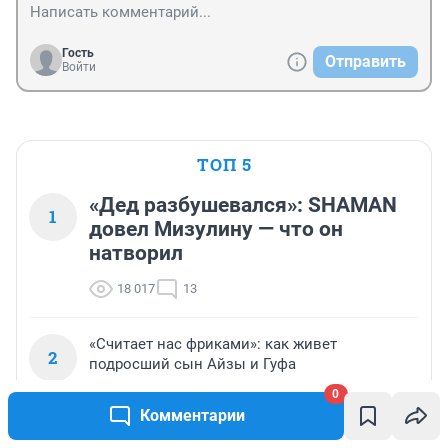
Гость
Отправить
Войти
ТОП 5
«Дед разбушевался»: SHAMAN
1
довел Мизулину — что он
натворил
18 017
13
«Считает нас фриками»: как живет
2
подросший сын Айзы и Гуфа
0
16 889
6
Комментарии