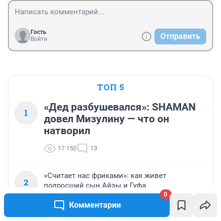
Гость
Отправить
Войти
ТОП 5
«Дед разбушевался»: SHAMAN
1
довел Мизулину — что он
натворил
17 150
13
«Считает нас фриками»: как живет
2
подросший сын Айзы и Гуфа
0
16 834
6
Комментарии