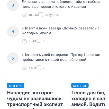
Лицевая гладь для чайников: гайд от набора
3
петель до первого готового изделия
10 043
Обсудить
«Ну вот и всё»: звезда «Дома-2» развелась с
4
молодым мужем
8 418
3
«Четырех мужей потеряла»: Прохор Шаляпин
5
проболтался о новой возлюбленной
7 836
2
МНЕНИЕ
МНЕНИЕ
Наследие, которое
Тепло для бюд
чудом не развалилось:
холодно в сало
транспортный эксперт
зимой. Водител