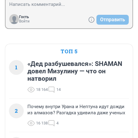
Гость
Отправить
Войти
ТОП 5
«Дед разбушевался»: SHAMAN
1
довел Мизулину — что он
натворил
18 164
14
Почему внутри Урана и Нептуна идут дожди
2
из алмазов? Разгадка удивила даже ученых
16 138
4