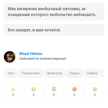
Мне интересен необычный питомец, за
повадками которого любопытно наблюдать.
Все заводят, и мне хочется.
Илья Ненко
Шеф-редактор evergreen-редакции
Тест
Психология
Животное
Кошка
Собака
С
0
0
0
0
0