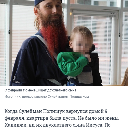
С февраля тюменец ищет двухлетнего сына
Источник: 
предоставлено Сулейманом Полищуком
Когда Сулейман Полищук вернулся домой 9
февраля, квартира была пуста. Не было ни жены
Хадиджи, ни их двухлетнего сына Иисуса. По