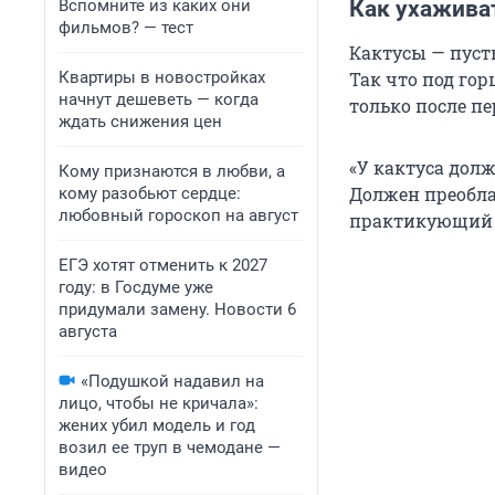
Вспомните из каких они
Как ухажива
фильмов? — тест
Кактусы — пуст
Квартиры в новостройках
Так что под го
начнут дешеветь — когда
только после пе
ждать снижения цен
«У кактуса дол
Кому признаются в любви, а
Должен преобла
кому разобьют сердце:
любовный гороскоп на август
практикующий 
ЕГЭ хотят отменить к 2027
году: в Госдуме уже
придумали замену. Новости 6
августа
«Подушкой надавил на
лицо, чтобы не кричала»:
жених убил модель и год
возил ее труп в чемодане —
видео