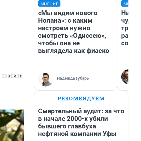
МНЕНИЕ
МНЕНИ
«Мы видим нового
Насле
Нолана»: с каким
чудом
настроем нужно
транс
смотреть «Одиссею»,
разне
чтобы она не
совет
выглядела как фиаско
т тратить
Надежда Губарь
РЕКОМЕНДУЕМ
Смертельный аудит: за что
в начале 2000-х убили
бывшего главбуха
нефтяной компании Уфы