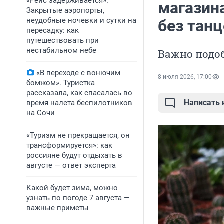
«Рейс задерживается».
магазина
Закрытые аэропорты,
неудобные ночевки и сутки на
без танц
пересадку: как
путешествовать при
нестабильном небе
Важно подо
«В переходе с вонючим
8 июля 2026, 17:00
бомжом». Туристка
рассказала, как спасалась во
Написать
время налета беспилотников
на Сочи
«Туризм не прекращается, он
трансформируется»: как
россияне будут отдыхать в
августе — ответ эксперта
Какой будет зима, можно
узнать по погоде 7 августа —
важные приметы