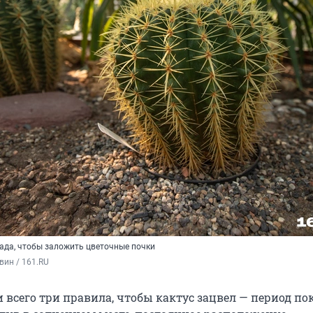
ада, чтобы заложить цветочные почки
вин / 161.RU
всего три правила, чтобы кактус зацвел — период пок