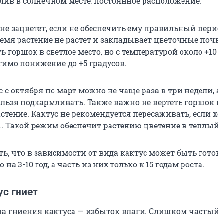
ив в солнечном месте, постоянное расположение.
не зацветет, если не обеспечить ему правильный пери
ремя растение не растет и закладывает цветочные поч
 горшок в светлое место, но с температурой около +10
тимо понижение до +5 градусов.
 с октября по март можно не чаще раза в три недели, 
ельзя подкармливать. Также важно не вертеть горшок 
стение. Кактус не рекомендуется пересаживать, если 
. Такой режим обеспечит растению цветение в теплый
ь, что в зависимости от вида кактус может быть гото
на 3-10 год, а часть из них только к 15 годам роста.
ус гниет
а гниения кактуса — избыток влаги. Слишком часты