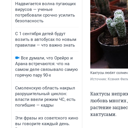
Надвигается волна пугающих
вирусов — ученые
потребовали срочно усилить
безопасность
С 1 сентября детей будут
возить в автобусах по новым
правилам — что важно знать
Все думали, что Орейро и
Арана встречаются: что на
самом деле связывало самую
Кактусы любят солнечн
горячую пару 90-х
Источник: 
Ксения Фили
Смоленскую область накрыл
Кактусы неприх
разрушительный циклон:
власти ввели режим ЧС, есть
любовь многих 
погибшие — кадры
растение зацвес
кактусами.
Эти фразы из советского кино
вы говорите каждый день.