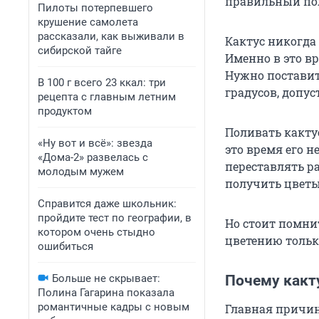
правильный пол
Пилоты потерпевшего
крушение самолета
рассказали, как выживали в
Кактус никогда 
сибирской тайге
Именно в это в
Нужно поставить
В 100 г всего 23 ккал: три
градусов, допус
рецепта с главным летним
продуктом
Поливать кактус
«Ну вот и всё»: звезда
это время его н
«Дома-2» развелась с
переставлять ра
молодым мужем
получить цветы
Справится даже школьник:
пройдите тест по географии, в
Но стоит помнит
котором очень стыдно
цветению только 
ошибиться
Больше не скрывает:
Почему какт
Полина Гагарина показала
романтичные кадры с новым
Главная причин