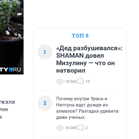
ТОП 5
«Дед разбушевался»:
1
SHAMAN довел
Мизулину — что он
натворил
18 042
13
Почему внутри Урана и
лужили
2
Нептуна идут дожди из
чее
алмазов? Разгадка удивила
а
даже ученых
16 045
2