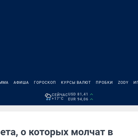
АММА
АФИША
ГОРОСКОП
КУРСЫ ВАЛЮТ
ПРОБКИ
ZODY
И
USD 81,41
СЕЙЧАС
+17°C
EUR 94,06
ета, о которых молчат в