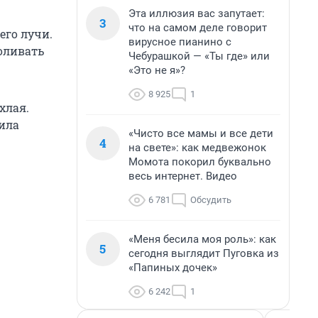
Эта иллюзия вас запутает:
3
что на самом деле говорит
его лучи.
вирусное пианино с
оливать
Чебурашкой — «Ты где» или
«Это не я»?
8 925
1
хлая.
ила
«Чисто все мамы и все дети
4
на свете»: как медвежонок
Момота покорил буквально
весь интернет. Видео
6 781
Обсудить
«Меня бесила моя роль»: как
5
сегодня выглядит Пуговка из
«Папиных дочек»
6 242
1