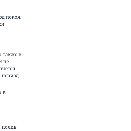
од покоя.
ки.
а также в
и не
хочется
 период.
в к
й полив