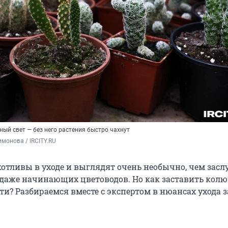
ый свет — без него растения быстро чахнут
монова / IRCITY.RU
отливы в уходе и выглядят очень необычно, чем зас
даже начинающих цветоводов. Но как заставить колю
ти? Разбираемся вместе с экспертом в нюансах ухода з