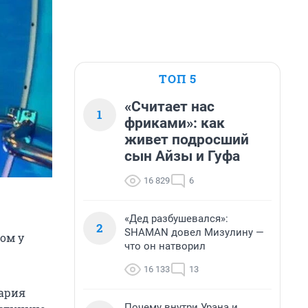
ТОП 5
«Считает нас
1
фриками»: как
живет подросший
сын Айзы и Гуфа
16 829
6
«Дед разбушевался»:
2
SHAMAN довел Мизулину —
ом у
что он натворил
16 133
13
вария
Почему внутри Урана и