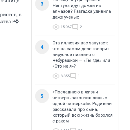
стинице.
3
Нептуна идут дожди из
алмазов? Разгадка удивила
ристов, в
даже ученых
ьства РФ
15 067
2
Эта иллюзия вас запутает:
4
что на самом деле говорит
вирусное пианино с
Чебурашкой — «Ты где» или
«Это не я»?
8 855
1
«Последнюю в жизни
5
четверть закончил лишь с
одной четверкой». Родители
рассказали про сына,
который всю жизнь боролся
с раком