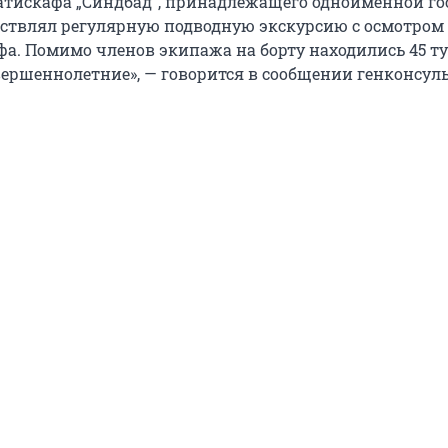
атискафа „Синдбад“, принадлежащего одноименной го
ствлял регулярную подводную экскурсию с осмотром
фа. Помимо членов экипажа на борту находились 45 ту
вершеннолетние», — говорится в сообщении генконсул