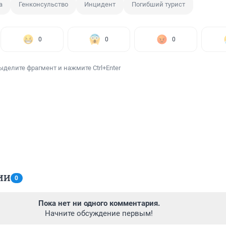
а
Генконсульство
Инцидент
Погибший турист
0
0
0
ыделите фрагмент и нажмите Ctrl+Enter
ИИ
0
Пока нет ни одного комментария.
Начните обсуждение первым!