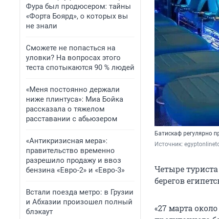
Фура был продюсером: тайны
«Форта Боярд», о которых вы
не знали
Сможете не попасться на
уловки? На вопросах этого
теста спотыкаются 90 % людей
«Меня постоянно держали
ниже плинтуса»: Миа Бойка
рассказала о тяжелом
расставании с абьюзером
Батискаф регулярно п
«Антикризисная мера»:
Источник: 
egyptonlinet
правительство временно
разрешило продажу и ввоз
Четыре туриста 
бензина «Евро-2» и «Евро-3»
берегов египетс
Встали поезда метро: в Грузии
и Абхазии произошел полный
«27 марта около
блэкаут