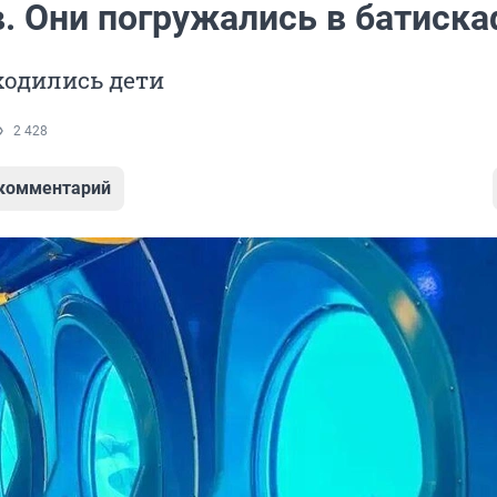
в. Они погружались в батиска
ходились дети
2 428
 комментарий