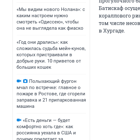
прогулочного б
Батискаф осуще
«Мы видим нового Нолана»: с
кораллового ри
каким настроем нужно
смотреть «Одиссею», чтобы
том числе несо
она не выглядела как фиаско
в Хургаде.
«Год они дрались»: как
сложилась судьба мейн-кунов,
которых пристраивали в
добрые руки. 10 приветов от
больших кошек
Полыхающий фургон
мчал по встречке: главное о
пожаре в Ростове, где сгорели
заправка и 21 припаркованная
машина
«Есть деньги — будет
комфортно хоть где»: как
россиянка уехала в США и
почему прилетает за