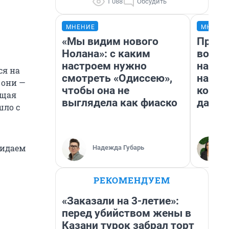
1 088
Обсудить
МНЕНИЕ
МНЕНИ
«Мы видим нового
Прода
Нолана»: с каким
возьм
настроем нужно
нам г
ся на
смотреть «Одиссею»,
налог
 они —
чтобы она не
косне
ющая
выглядела как фиаско
даже 
шло с
жидаем
Надежда Губарь
РЕКОМЕНДУЕМ
«Заказали на 3-летие»:
перед убийством жены в
Казани турок забрал торт