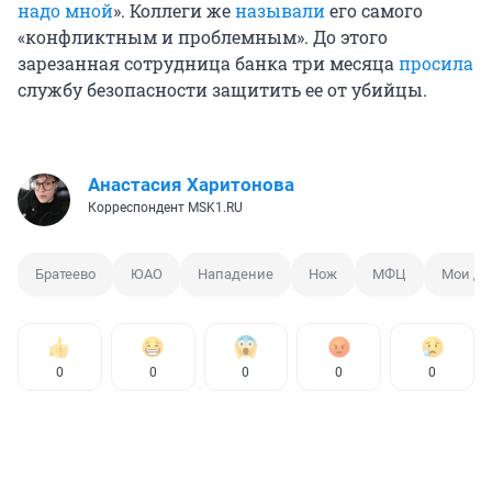
надо мной
». Коллеги же
называли
его самого
«конфликтным и проблемным». До этого
зарезанная сотрудница банка три месяца
просила
службу безопасности защитить ее от убийцы.
Анастасия Харитонова
Корреспондент MSK1.RU
Братеево
ЮАО
Нападение
Нож
МФЦ
Мои до
0
0
0
0
0