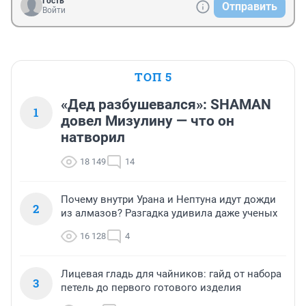
Гость
Отправить
Войти
ТОП 5
«Дед разбушевался»: SHAMAN
1
довел Мизулину — что он
натворил
18 149
14
Почему внутри Урана и Нептуна идут дожди
2
из алмазов? Разгадка удивила даже ученых
16 128
4
Лицевая гладь для чайников: гайд от набора
3
петель до первого готового изделия