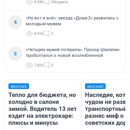
9 930
Обсудить
«Ну вот и всё»: звезда «Дома-2» развелась с
4
молодым мужем
8 410
3
«Четырех мужей потеряла»: Прохор Шаляпин
5
проболтался о новой возлюбленной
7 829
2
МНЕНИЕ
МНЕНИЕ
Тепло для бюджета, но
Наследие, кото
холодно в салоне
чудом не разва
зимой. Водитель 13 лет
транспортный 
ездит на электрокаре:
разнес миф о 
плюсы и минусы
советских доро