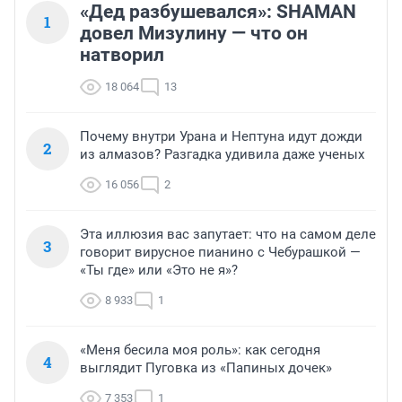
«Дед разбушевался»: SHAMAN
1
довел Мизулину — что он
натворил
18 064
13
Почему внутри Урана и Нептуна идут дожди
2
из алмазов? Разгадка удивила даже ученых
16 056
2
Эта иллюзия вас запутает: что на самом деле
3
говорит вирусное пианино с Чебурашкой —
«Ты где» или «Это не я»?
8 933
1
«Меня бесила моя роль»: как сегодня
4
выглядит Пуговка из «Папиных дочек»
7 353
1