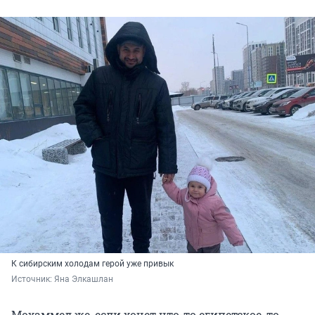
К сибирским холодам герой уже привык
Источник: 
Яна Элкашлан
Мохаммед же, если хочет что-то египетское, то