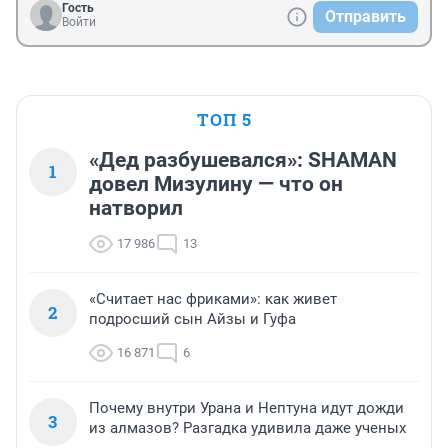
Гость
Отправить
Войти
ТОП 5
«Дед разбушевался»: SHAMAN
1
довел Мизулину — что он
натворил
17 986
13
«Считает нас фриками»: как живет
2
подросший сын Айзы и Гуфа
16 871
6
Почему внутри Урана и Нептуна идут дожди
3
из алмазов? Разгадка удивила даже ученых