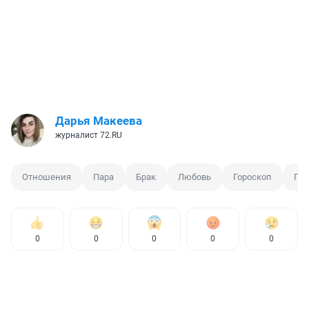
Дарья Макеева
журналист 72.RU
Отношения
Пара
Брак
Любовь
Гороскоп
Про
0
0
0
0
0