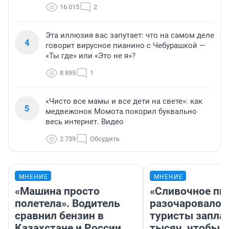
16 015
2
Эта иллюзия вас запутает: что на самом деле
4
говорит вирусное пианино с Чебурашкой —
«Ты где» или «Это не я»?
8 895
1
«Чисто все мамы и все дети на свете»: как
5
медвежонок Момота покорил буквально
весь интернет. Видео
2 739
Обсудить
МНЕНИЕ
МНЕНИЕ
«Машина просто
«Сливочное пи
полетела». Водитель
разочаровало»
сравнил бензин в
туристы запла
Казахстане и России
тысяч, чтобы 