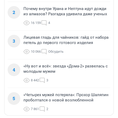
Почему внутри Урана и Нептуна идут дожди
2
из алмазов? Разгадка удивила даже ученых
16 159
4
Лицевая гладь для чайников: гайд от набора
3
петель до первого готового изделия
10 066
Обсудить
«Ну вот и всё»: звезда «Дома-2» развелась с
4
молодым мужем
8 442
3
«Четырех мужей потеряла»: Прохор Шаляпин
5
проболтался о новой возлюбленной
7 861
2