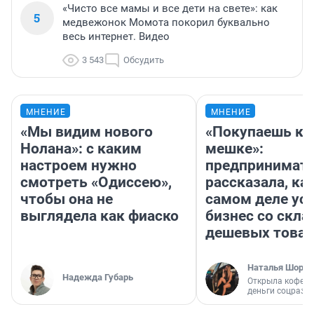
«Чисто все мамы и все дети на свете»: как
5
медвежонок Момота покорил буквально
весь интернет. Видео
3 543
Обсудить
МНЕНИЕ
МНЕНИЕ
«Мы видим нового
«Покупаешь ко
Нолана»: с каким
мешке»:
настроем нужно
предпринимат
смотреть «Одиссею»,
рассказала, как
чтобы она не
самом деле ус
выглядела как фиаско
бизнес со скл
дешевых това
Наталья Шорох
Надежда Губарь
Открыла кофейн
деньги соцразв