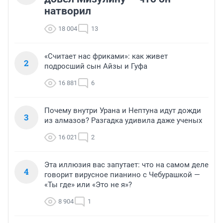
натворил
18 004
13
«Считает нас фриками»: как живет
2
подросший сын Айзы и Гуфа
16 881
6
Почему внутри Урана и Нептуна идут дожди
3
из алмазов? Разгадка удивила даже ученых
16 021
2
Эта иллюзия вас запутает: что на самом деле
4
говорит вирусное пианино с Чебурашкой —
«Ты где» или «Это не я»?
8 904
1