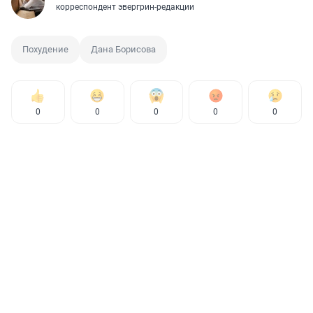
корреспондент эвергрин-редакции
Похудение
Дана Борисова
0
0
0
0
0