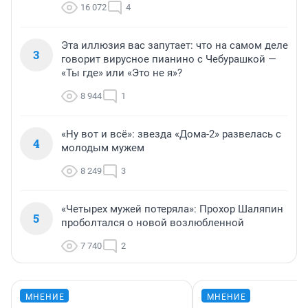
16 072
4
Эта иллюзия вас запутает: что на самом деле
3
говорит вирусное пианино с Чебурашкой —
«Ты где» или «Это не я»?
8 944
1
«Ну вот и всё»: звезда «Дома-2» развелась с
4
молодым мужем
8 249
3
«Четырех мужей потеряла»: Прохор Шаляпин
5
проболтался о новой возлюбленной
7 740
2
МНЕНИЕ
МНЕНИЕ