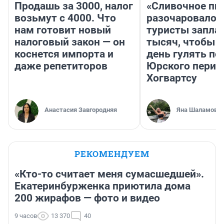
Продашь за 3000, налог
«Сливочное пи
возьмут с 4000. Что
разочаровало»
нам готовит новый
туристы запла
налоговый закон — он
тысяч, чтобы 
коснется импорта и
день гулять по
даже репетиторов
Юрского перио
Хогвартсу
Анастасия Завгородняя
Яна Шаламова
РЕКОМЕНДУЕМ
«Кто-то считает меня сумасшедшей».
Екатеринбурженка приютила дома
200 жирафов — фото и видео
9 часов
13 370
40