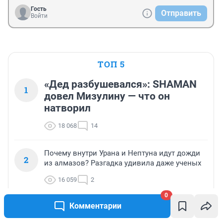
Гость
Отправить
Войти
ТОП 5
«Дед разбушевался»: SHAMAN
1
довел Мизулину — что он
натворил
18 068
14
Почему внутри Урана и Нептуна идут дожди
2
из алмазов? Разгадка удивила даже ученых
16 059
2
0
Комментарии
Эта иллюзия вас запутает: что на самом деле
3
говорит вирусное пианино с Чебурашкой —