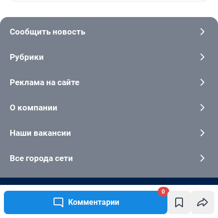
Сообщить новость
Рубрики
Реклама на сайте
О компании
Наши вакансии
Все города сети
0
Контактные данные для Роскомнадзора и государственных органов
Комментарии
Электронный адрес редакции:
rednews@shkulev.ru
Контактные данные для Роскомнадзора и государственных органов: