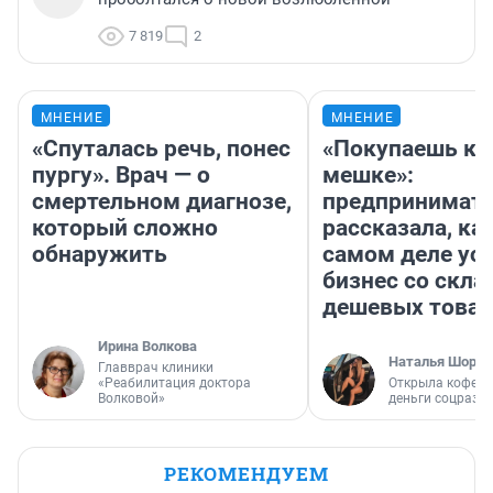
7 819
2
МНЕНИЕ
МНЕНИЕ
«Спуталась речь, понес
«Покупаешь ко
пургу». Врач — о
мешке»:
смертельном диагнозе,
предпринимат
который сложно
рассказала, как
обнаружить
самом деле ус
бизнес со скл
дешевых това
Ирина Волкова
Наталья Шорох
Главврач клиники
«Реабилитация доктора
Открыла кофейн
Волковой»
деньги соцразв
РЕКОМЕНДУЕМ