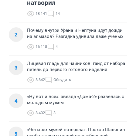
натворил
18 141
14
Почему внутри Урана и Нептуна идут дожди
2
из алмазов? Разгадка удивила даже ученых
16 118
4
Лицевая гладь для чайников: гайд от набора
3
петель до первого готового изделия
8 842
Обсудить
«Ну вот и всё»: звезда «Дома-2» развелась с
4
молодым мужем
8 402
3
«Четырех мужей потеряла»: Прохор Шаляпин
5
проболтался о новой возлюбленной