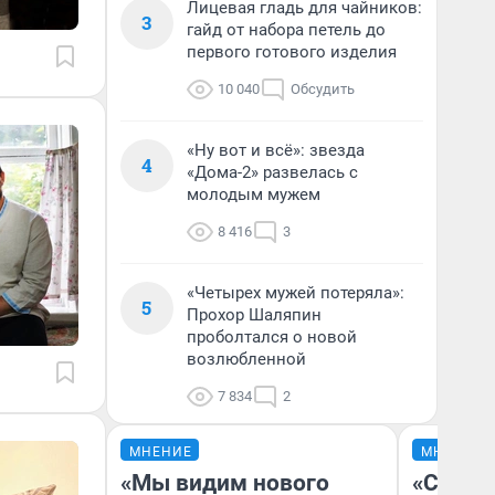
Лицевая гладь для чайников:
3
гайд от набора петель до
первого готового изделия
10 040
Обсудить
«Ну вот и всё»: звезда
4
«Дома-2» развелась с
молодым мужем
8 416
3
«Четырех мужей потеряла»:
5
Прохор Шаляпин
проболтался о новой
возлюбленной
7 834
2
МНЕНИЕ
МНЕНИЕ
«Мы видим нового
«Спутал