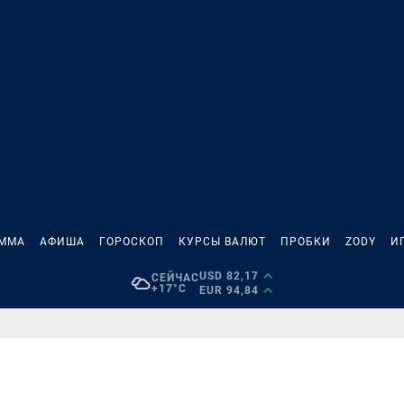
АММА
АФИША
ГОРОСКОП
КУРСЫ ВАЛЮТ
ПРОБКИ
ZODY
И
USD 82,17
СЕЙЧАС
+17°C
EUR 94,84