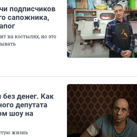
ячи подписчиков
го сапожника,
апог
т на костылях, но это
тывать
 без денег. Как
ного депутата
ом шоу на
остую жизнь