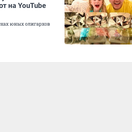
ют на YouTube
ехах юных олигархов