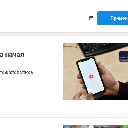
Примен
а начал
 пожаловались