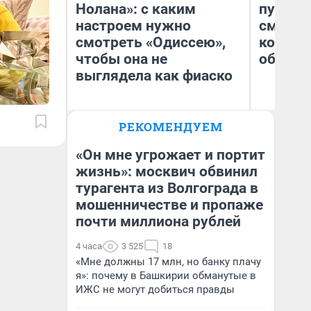
Нолана»: с каким
пургу».
настроем нужно
смерте
смотреть «Одиссею»,
которы
чтобы она не
обнару
выглядела как фиаско
Ир
РЕКОМЕНДУЕМ
Гл
Надежда Губарь
«Р
Во
«Он мне угрожает и портит
жизнь»: москвич обвинил
турагента из Волгограда в
мошенничестве и пропаже
почти миллиона рублей
4 часа
3 525
18
«Мне должны 17 млн, но банку плачу
я»: почему в Башкирии обманутые в
ИЖС не могут добиться правды