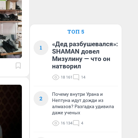
ТОП 5
«Дед разбушевался»:
1
SHAMAN довел
Мизулину — что он
натворил
18 161
14
Почему внутри Урана и
2
Нептуна идут дожди из
алмазов? Разгадка удивила
даже ученых
16 134
4