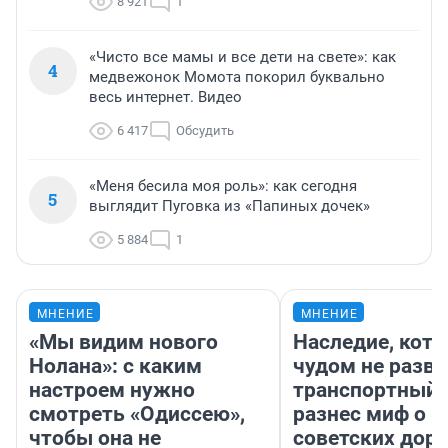
8 921
1
«Чисто все мамы и все дети на свете»: как
4
медвежонок Момота покорил буквально
весь интернет. Видео
6 417
Обсудить
«Меня бесила моя роль»: как сегодня
5
выглядит Пуговка из «Папиных дочек»
5 884
1
МНЕНИЕ
МНЕНИЕ
«Мы видим нового
Наследие, кото
Нолана»: с каким
чудом не разва
настроем нужно
транспортный 
смотреть «Одиссею»,
разнес миф о 
чтобы она не
советских доро