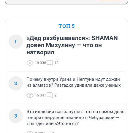
ТОП 5
«Дед разбушевался»: SHAMAN
1
довел Мизулину — что он
натворил
18 036
13
Почему внутри Урана и Нептуна идут дожди
2
из алмазов? Разгадка удивила даже ученых
16 041
2
Эта иллюзия вас запутает: что на самом деле
3
говорит вирусное пианино с Чебурашкой —
«Ты где» или «Это не я»?