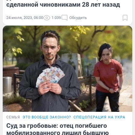
сделанной чиновниками 28 лет назад
24 июля, 2023, 06:00
1 039
Обсудить
СЕМЬЯ
ЭТО ВООБЩЕ ЗАКОННО?
СПЕЦОПЕРАЦИЯ НА УКРАИНЕ
Суд за гробовые: отец погибшего
мобилизованного лишил бывшую