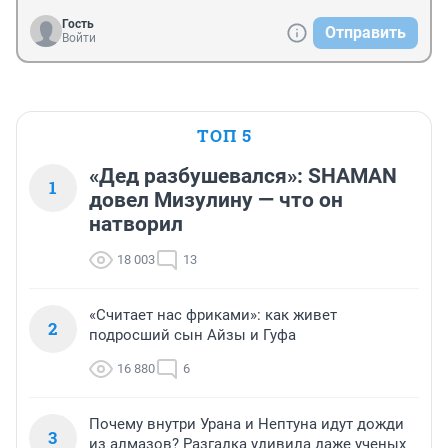
Гость
Отправить
Войти
ТОП 5
«Дед разбушевался»: SHAMAN
1
довел Мизулину — что он
натворил
18 003
13
«Считает нас фриками»: как живет
2
подросший сын Айзы и Гуфа
16 880
6
Почему внутри Урана и Нептуна идут дожди
3
из алмазов? Разгадка удивила даже ученых