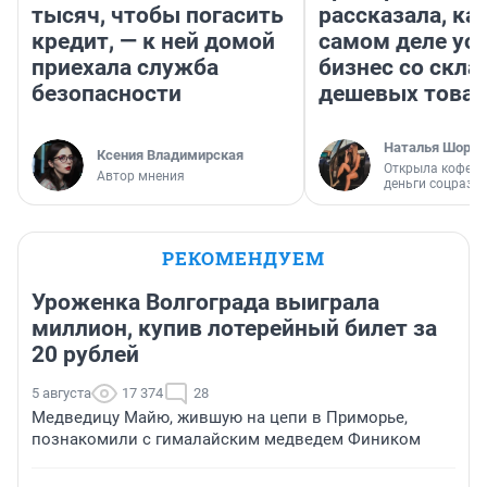
тысяч, чтобы погасить
рассказала, как
кредит, — к ней домой
самом деле ус
приехала служба
бизнес со скл
безопасности
дешевых това
Наталья Шорох
Ксения Владимирская
Открыла кофейн
Автор мнения
деньги соцразв
РЕКОМЕНДУЕМ
Уроженка Волгограда выиграла
миллион, купив лотерейный билет за
20 рублей
5 августа
17 374
28
Медведицу Майю, жившую на цепи в Приморье,
познакомили с гималайским медведем Фиником