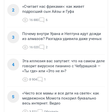
«Считает нас фриками»: как живет
2
подросший сын Айзы и Гуфа
16 880
6
Почему внутри Урана и Нептуна идут дожди
3
из алмазов? Разгадка удивила даже ученых
16 020
2
Эта иллюзия вас запутает: что на самом деле
4
говорит вирусное пианино с Чебурашкой —
«Ты где» или «Это не я»?
8 904
1
«Чисто все мамы и все дети на свете»: как
5
медвежонок Момота покорил буквально
весь интернет. Видео
3 521
Обсудить