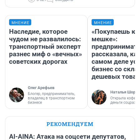
МНЕНИЕ
МНЕНИЕ
Наследие, которое
«Покупаешь ко
чудом не развалилось:
мешке»:
транспортный эксперт
предпринимат
разнес миф о «вечных»
рассказала, как
советских дорогах
самом деле ус
бизнес со скл
дешевых това
Олег Арефьев
Наталья Шорох
Блогер, предприниматель,
владелец в транспортном
Открыла кофейн
бизнесе
деньги соцразв
РЕКОМЕНДУЕМ
AI-AINA: Атака на соцсети депутатов,