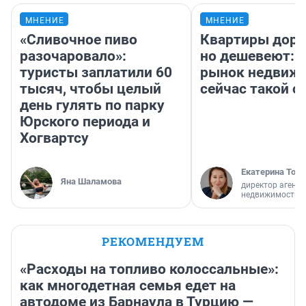
МНЕНИЕ
МНЕНИЕ
«Сливочное пиво
Квартиры дор
разочаровало»:
но дешевеют: 
туристы заплатили 60
рынок недвиж
тысяч, чтобы целый
сейчас такой 
день гулять по парку
Юрского периода и
Хогвартсу
Екатерина Торо
Яна Шаламова
директор агентс
недвижимости
РЕКОМЕНДУЕМ
«Расходы на топливо колоссальные»:
как многодетная семья едет на
автодоме из Барнаула в Турцию —