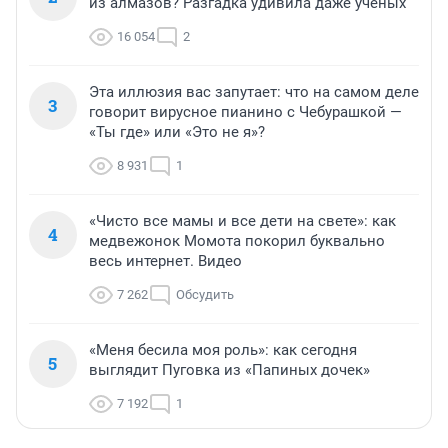
из алмазов? Разгадка удивила даже ученых
16 054
2
Эта иллюзия вас запутает: что на самом деле
3
говорит вирусное пианино с Чебурашкой —
«Ты где» или «Это не я»?
8 931
1
«Чисто все мамы и все дети на свете»: как
4
медвежонок Момота покорил буквально
весь интернет. Видео
7 262
Обсудить
«Меня бесила моя роль»: как сегодня
5
выглядит Пуговка из «Папиных дочек»
7 192
1