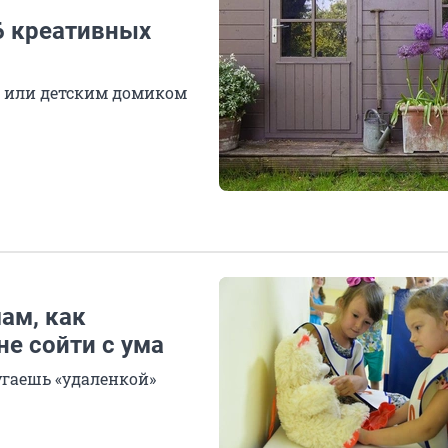
6 креативных
й или детским домиком
ам, как
не сойти с ума
угаешь «удаленкой»