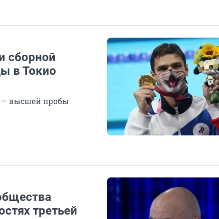
хи сборной
ы в Токио
х — высшей пробы
общества
остях третьей