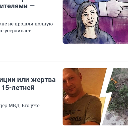
дителями —
ране не прошли полную
сё устраивает
иции или жертва
 15-летней
ер МВД. Его уже