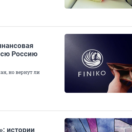
инансовая
всю Россию
н, но вернут ли
»: истории