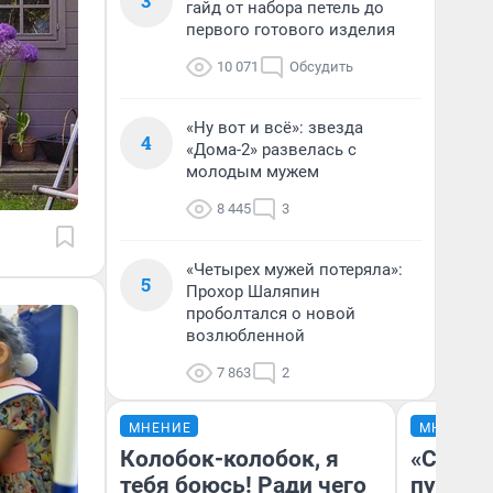
3
гайд от набора петель до
первого готового изделия
10 071
Обсудить
«Ну вот и всё»: звезда
4
«Дома-2» развелась с
молодым мужем
8 445
3
«Четырех мужей потеряла»:
5
Прохор Шаляпин
проболтался о новой
возлюбленной
7 863
2
МНЕНИЕ
МНЕНИЕ
Колобок-колобок, я
«Спутал
тебя боюсь! Ради чего
пургу».