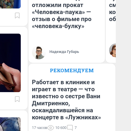
отложили прокат
смерте
«Человека-паука» —
которы
отзыв о фильме про
обнару
«человека-булку»
Ир
Гл
Надежда Губарь
«Р
Во
РЕКОМЕНДУЕМ
Работает в клинике и
играет в театре — что
известно о сестре Вани
Дмитриенко,
оскандалившейся на
концерте в «Лужниках»
17 часов
10 600
7