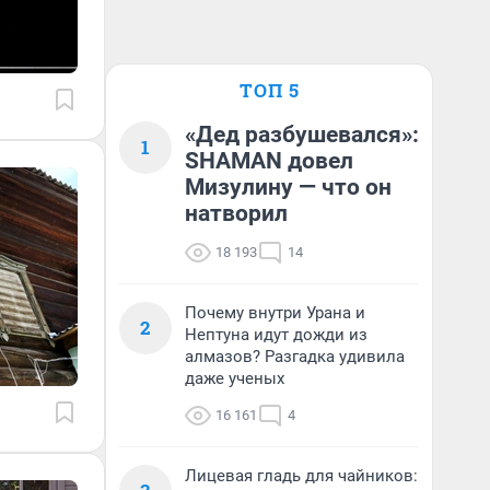
ТОП 5
«Дед разбушевался»:
1
SHAMAN довел
Мизулину — что он
натворил
18 193
14
Почему внутри Урана и
2
Нептуна идут дожди из
алмазов? Разгадка удивила
даже ученых
16 161
4
Лицевая гладь для чайников: