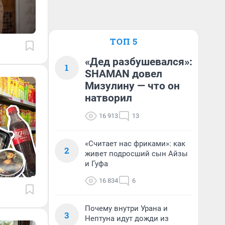
ТОП 5
«Дед разбушевался»:
1
SHAMAN довел
Мизулину — что он
натворил
16 913
13
«Считает нас фриками»: как
2
живет подросший сын Айзы
и Гуфа
16 834
6
Почему внутри Урана и
3
Нептуна идут дожди из