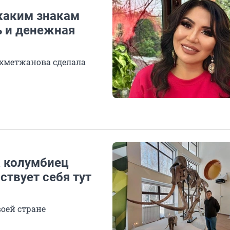
каким знакам
ь и денежная
Ахметжанова сделала
к колумбиец
ствует себя тут
оей стране