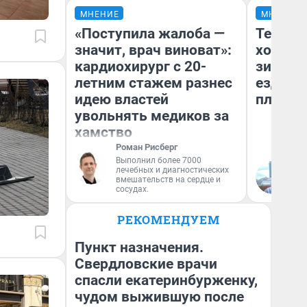
МНЕНИЕ
МНЕНИЕ
«Поступила жалоба —
Тепло 
значит, врач виноват»:
холодн
кардиохирург с 20-
зимой.
летним стажем разнес
ездит н
идею властей
плюсы 
увольнять медиков за
хамство
Роман Рисберг
Выполнил более 7000
лечебных и диагностических
Д
вмешательств на сердце и
сосудах.
РЕКОМЕНДУЕМ
Пункт назначения.
Свердловские врачи
спасли екатеринбурженку,
чудом выжившую после