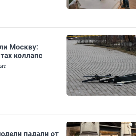
ли Москву:
ртах коллапс
ент
модели падали от