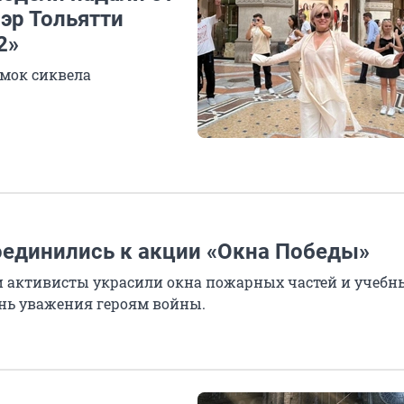
эр Тольятти
2»
емок сиквела
единились к акции «Окна Победы»
и активисты украсили окна пожарных частей и учебн
ань уважения героям войны.