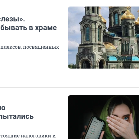
слезы».
обывать в храме
мплексов, посвященных
ло
 пытались
стоящие налоговики и