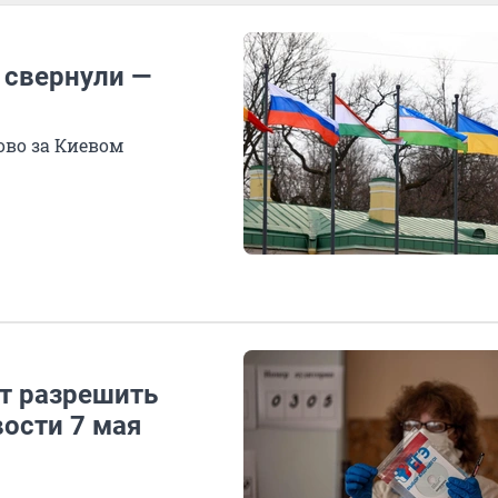
 свернули —
ово за Киевом
ят разрешить
ости 7 мая