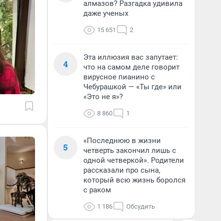
алмазов? Разгадка удивила
даже ученых
15 651
2
Эта иллюзия вас запутает:
4
что на самом деле говорит
вирусное пианино с
Чебурашкой — «Ты где» или
«Это не я»?
8 860
1
«Последнюю в жизни
5
четверть закончил лишь с
одной четверкой». Родители
рассказали про сына,
который всю жизнь боролся
с раком
1 186
Обсудить