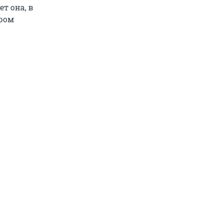
т она, в
иром