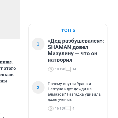
ТОП 5
«Дед разбушевался»:
1
SHAMAN довел
Мизулину — что он
натворил
 пище.
т этого
18 190
14
меньше.
жны
Почему внутри Урана и
2
Нептуна идут дожди из
алмазов? Разгадка удивила
даже ученых
16 159
4
я