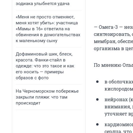
зодиака улыбнется удача
«Меня не просто отменяют,
меня хотят убить»: участница
— Омега-3 — не
«Мамы в 16» ответила на
синтезировать, 
обвинения в домогательствах
к маленькому сыну
мембран, обесп
организма в цел
Дофаминовый шик, блеск,
красота. Фанки-стайл в
По мнению Ольг
одежде: что это такое и как
его носить — примеры
образов с фото
в оболочка
кислородом
На Черноморском побережье
закрыли пляжи: что там
нейронах (
происходит
внимания, 
уточняет в
кардиомиоц
сердца, чт