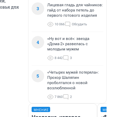
ий,
Лицевая гладь для чайников:
ровья для
3
гайд от набора петель до
первого готового изделия
10 066
Обсудить
«Ну вот и всё»: звезда
4
«Дома-2» развелась с
молодым мужем
8 442
3
«Четырех мужей потеряла»:
5
Прохор Шаляпин
проболтался о новой
возлюбленной
7 860
2
МНЕНИЕ
МНЕНИ