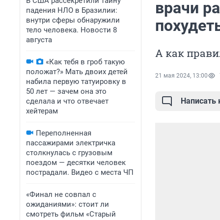
В США рассекретили тайну
врачи ра
падения НЛО в Бразилии:
внутри сферы обнаружили
похудет
тело человека. Новости 8
августа
А как прави
«Как тебя в гроб такую
положат?» Мать двоих детей
21 мая 2024, 13:00
набила первую татуировку в
50 лет — зачем она это
Написать
сделала и что отвечает
хейтерам
Переполненная
пассажирами электричка
столкнулась с грузовым
поездом — десятки человек
пострадали. Видео с места ЧП
«Финал не совпал с
ожиданиями»: стоит ли
смотреть фильм «Старый