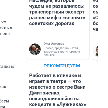
Наследие, которое
«Фина
чудом не развалилось:
ожида
транспортный эксперт
смотр
разнес миф о «вечных»
«Стар
 их
советских дорогах
больш
точных
честн
анов и
Олег Арефьев
Блогер, предприниматель,
владелец в транспортном
бизнесе
РЕКОМЕНДУЕМ
рганизм
Работает в клинике и
играет в театре — что
как
известно о сестре Вани
Дмитриенко,
оскандалившейся на
аботы
концерте в «Лужниках»
мся