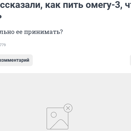
ссказали, как пить омегу-3, 
ь
льно ее принимать?
779
 комментарий