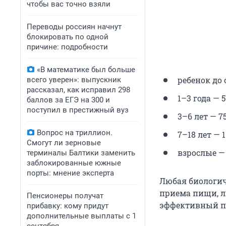
чтобы вас точно взяли
Переводы россиян начнут
блокировать по одной
причине: подробности
«В математике был больше
ребенок до 
всего уверен»: выпускник
рассказал, как исправил 298
1–3 года — 5
баллов за ЕГЭ на 300 и
поступил в престижный вуз
3–6 лет — 75
Вопрос на триллион.
7–18 лет — 1
Смогут ли зерновые
взрослые — 
терминалы Балтики заменить
заблокированные южные
порты: мнение эксперта
Любая биологич
приема пищи, л
Пенсионеры получат
эффективный пу
прибавку: кому придут
дополнительные выплаты с 1