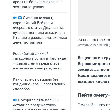
орел» на большом экране —
честная рецензия
Лимонные сады,
европейский Байкал и
очередь к статуе Джульетты:
путешественница съездила в
Италию и рассказала, сколько
Омега-3 — важная доб
денег потратила
Источник: 
Мария Ленц
Российский диджей
Вещества из гр
загадочно пропал в Таиланде
Взрослые должн
— связь с ним прервалась
накануне его дня рождения
семейства, но в
Наши коллеги 
Как спастись от жары без
жирные кислоты
кондиционера: 5 работающих
способов
Пейте омегу-
Покорила пять вершин,
Омега-3 — это 
оставила предсмертную