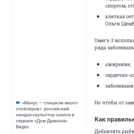
спортом, о
клетках сет
Ольги Цимб
Омегу-3 использ
ряда заболевани
ожирение;
сердечно-с
заболевани
Но чтобы от оме
«Минус — слишком много
спойлеров»: российский
ниндзя-скульптор снялся в
Как правильн
сериале «Дом Дракона».
Видео
Добавлять рыбий