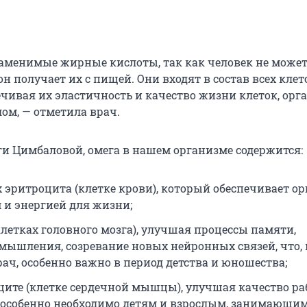
заменимые жирные кислоты, так как человек не может
он получает их с пищей. Они входят в состав всех кле
ечивая их эластичность и качество жизни клеток, орг
ом, — отметила врач.
и Цимбаловой, омега в нашем организме содержится:
х эритроцита (клетке крови), который обеспечивает о
 и энергией для жизни;
клетках головного мозга), улучшая процессы памяти,
мышления, созревание новых нейронных связей, что, 
рач, особенно важно в период детства и юношества;
ите (клетке сердечной мышцы), улучшая качество р
о особенно необходимо детям и взрослым, занимающи