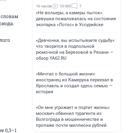
16 часов
10 065
7
«Не вольеры, а камеры пыток»:
о словам
девушка пожаловалась на состояние
риода.
экопарка «Лотос» в Уссурийске
лого
«Девчонки, вы испытываете судьбу»:
что творится в подпольной
рюмочной на Березовой в Рязани —
обзор YA62.RU
«Мечтал о большой жизни»:
иностранец из Камеруна переехал в
Ярославль и создал здесь семью —
история
«Он мне угрожает и портит жизнь»:
москвич обвинил турагента из
Волгограда в мошенничестве и
пропаже почти миллиона рублей
е 0,3–1