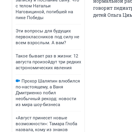
записку и послание сыну. Что
нормальной раб
с телом Натальи
говорит педиат
Наговициной, погибшей на
детей Ольга Ци
пике Победы
Эти вопросы для будущих
первоклассников под силу не
всем взрослым. А вам?
Такое бывает раз в жизни: 12
августа произойдут три редких
астрономических явления
Прохор Шаляпин влюбился
по-настоящему, а Ваня
Дмитриенко побил
необычный рекорд: новости
из мира шоу-бизнеса
«Август принесет новые
возможности»: Тамара Глоба
назвала, кому из знаков