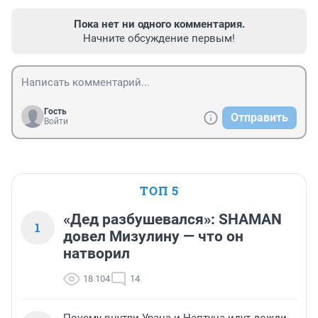
Пока нет ни одного комментария.
Начните обсуждение первым!
Гость
Отправить
Войти
ТОП 5
«Дед разбушевался»: SHAMAN
1
довел Мизулину — что он
натворил
18 104
14
Почему внутри Урана и Нептуна идут дожди