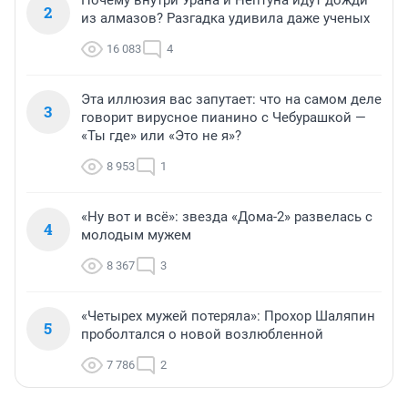
2
из алмазов? Разгадка удивила даже ученых
16 083
4
Эта иллюзия вас запутает: что на самом деле
3
говорит вирусное пианино с Чебурашкой —
«Ты где» или «Это не я»?
8 953
1
«Ну вот и всё»: звезда «Дома-2» развелась с
4
молодым мужем
8 367
3
«Четырех мужей потеряла»: Прохор Шаляпин
5
проболтался о новой возлюбленной
7 786
2